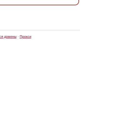
ся домены
·
Прокси