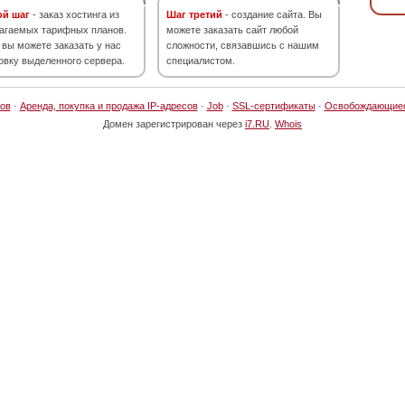
ой шаг
- заказ хостинга из
Шаг третий
- создание сайта. Вы
агаемых тарифных планов.
можете заказать сайт любой
 вы можете заказать у нас
сложности, связавшись с нашим
овку выделенного сервера.
специалистом.
ов
·
Аренда, покупка и продажа IP-адресов
·
Job
·
SSL-сертификаты
·
Освобождающие
Домен зарегистрирован через
i7.RU
.
Whois