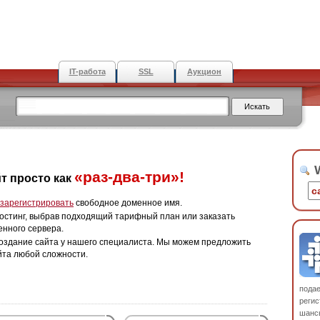
IT-работа
SSL
Аукцион
W
«раз-два-три»!
т просто как
зарегистрировать
свободное доменное имя.
остинг, выбрав подходящий тарифный план или заказать
енного сервера.
оздание сайта у нашего специалиста. Мы можем предложить
йта любой сложности.
пода
регис
шанс